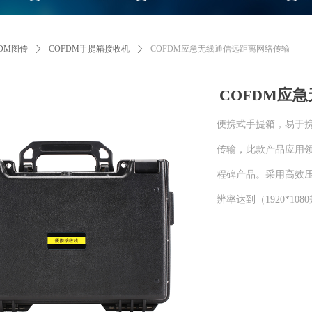
FDM图传
ꄲ
COFDM手提箱接收机
ꄲ
COFDM应急无线通信远距离网络传输
COFDM应
便携式手提箱，易于
传输，此款产品应用
程碑产品。采用高效压缩
辨率达到（1920*1080