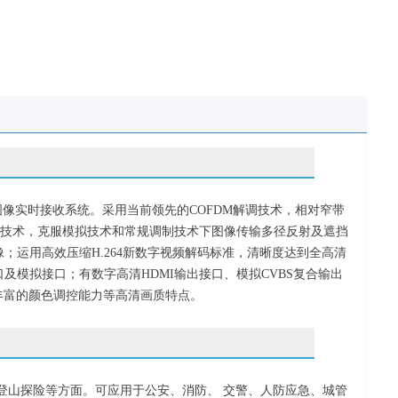
度图像实时接收系统。采用当前领先的COFDM解调技术，相对窄带
集接收技术，克服模拟技术和常规调制技术下图像传输多径反射及遮挡
运用高效压缩H.264新数字视频解码标准，清晰度达到全高清
持数字接口及模拟接口；有数字高清HDMI输出接口、模拟CVBS复合输出
丰富的颜色调控能力等高清画质特点。
登山探险
等方面
。
可应用于公安、消防、 交警、人防应急、城管