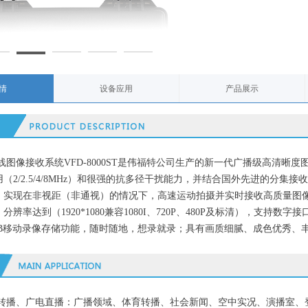
情
设备应用
产品展示
线图像接收系统VFD-8000ST是伟福特公司生产的新一代广播级高清晰
（2/2.5/4/8MHz）和很强的抗多径干扰能力，并结合国外先进的分
，实现在非视距（非通视）的情况下，高速运动拍摄并实时接收高质量图像；
质，分辨率达到（1920*1080兼容1080I、720P、480P及标清），支
SB移动录像存储功能，随时随地，想录就录；具有画质细腻、成色优秀、
转播、广电直播：
广播领域、体育转播、社会新闻、空中实况、
演播室
、