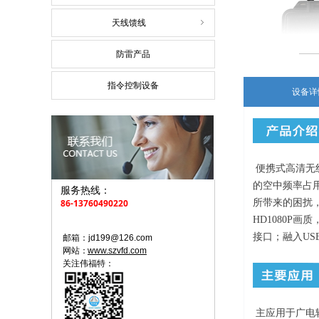
天线馈线
ꁇ
防雷产品
指令控制设备
设备详
便携式高清无
的空中频率占用
服务热线：
86-13760490220
所带来的困扰
HD1080P画
接口；融入U
邮箱：jd199@126.com
网站：
www.szvfd.com
关注伟福特：
主应用于广电