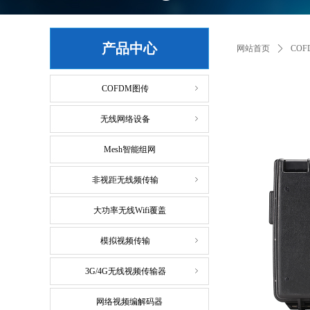
产品中心
网站首页
ꄲ
CO
COFDM图传
ꁇ
无线网络设备
ꁇ
Mesh智能组网
非视距无线频传输
ꁇ
大功率无线Wifi覆盖
模拟视频传输
ꁇ
3G/4G无线视频传输器
ꁇ
网络视频编解码器